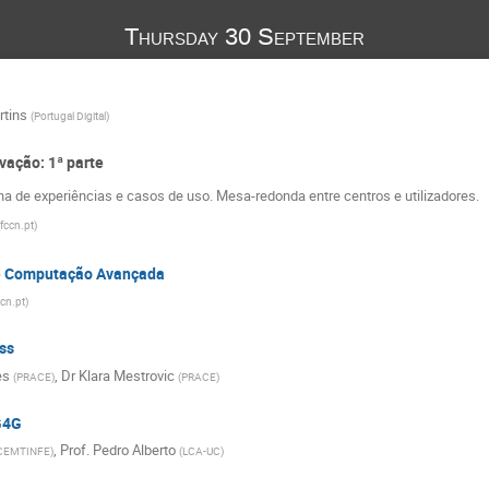
Thursday 30 September
rtins
(
Portugal Digital
)
ovação: 1ª parte
ha de experiências e casos de uso. Mesa-redonda entre centros e utilizadores.
fccn.pt
)
de Computação Avançada
ccn.pt
)
ss
es
,
Dr
Klara Mestrovic
(
PRACE
)
(
PRACE
)
G4G
,
Prof.
Pedro Alberto
CEMTINFE
)
(
LCA-UC
)