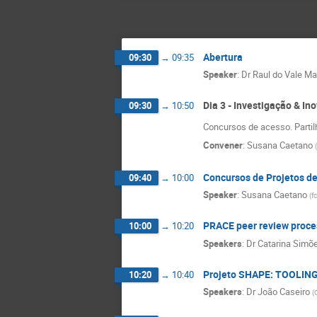
Abertura
09:30
→
09:35
Speaker
:
Dr
Raul do Vale Ma
Dia 3 - Investigação & In
09:30
→
10:50
Concursos de acesso. Partil
Convener
:
Susana Caetano
(
Concursos de Projetos 
09:40
→
10:00
Speaker
:
Susana Caetano
(
f
PRACE peer review proce
10:00
→
10:20
Speakers
:
Dr
Catarina Simõ
Projeto SHAPE: TOOLIN
10:20
→
10:40
Speakers
:
Dr
João Caseiro
(