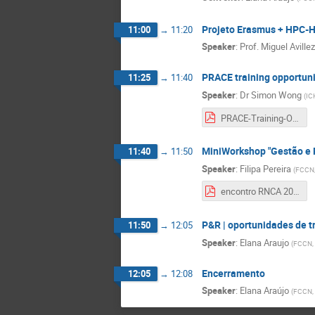
Projeto Erasmus + HPC-
11:00
→
11:20
Speaker
:
Prof.
Miguel Avillez
PRACE training opportuni
11:25
→
11:40
Speaker
:
Dr
Simon Wong
(
IC
PRACE-Training-Overview-Encontro-RNCS-2021-09-29-final.pdf
MiniWorkshop "Gestão e P
11:40
→
11:50
Speaker
:
Filipa Pereira
(
FCCN,
encontro RNCA 2021 - Gestão e Partilha de Dados de Investigação - Filipa Pereira.pdf
P&R | oportunidades de t
11:50
→
12:05
Speaker
:
Elana Araujo
(
FCCN,
Encerramento
12:05
→
12:08
Speaker
:
Elana Araújo
(
FCCN,