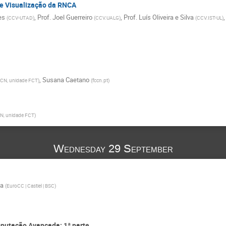
e Visualização da RNCA
es
,
Prof.
Joel Guerreiro
,
Prof.
Luís Oliveira e Silva
(
CCV-UTAD
)
(
CCV.UALG
)
(
CCV.IST-UL
)
,
Susana Caetano
CN, unidade FCT
)
(
fccn.pt
)
N, unidade FCT
)
Wednesday 29 September
va
(
EuroCC | Castiel | BSC
)
putação Avançada: 1ª parte