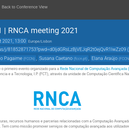
Back to Conference View
 | RNCA meeting 2021
t 2021, 13:00
Europe/Lisbon
oom.us/j/81852871753?pwd=d0ljdGRsLzBjVEJqR2t0ejQvR1lwZz09 
ão Pagaime
,
Susana Caetano
,
Elana Araújo
(
FCCN
)
(
fccn.pt
)
(
FCC
é o primeiro evento organizado para a
Rede Nacional de Computação Avançada 
ncia e a Tecnologia, I.P. (FCT), através da unidade de Computação Científica N
turas, recursos humanos e parcerias relacionadas com a Computação Avançada 
ais. Tem como missão promover serviços de computação avançada aos utilizado