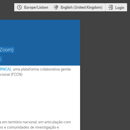
Europe/Lisbon
English (United Kingdom)
Login
(Zoom)
N
)
(RNCA)
, uma plataforma colaborativa gerida
acional (FCCN)
em território nacional, em articulação com
res e comunidades de investigação e