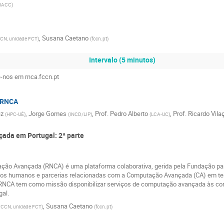
MACC
)
,
Susana Caetano
CN, unidade FCT
)
(
fccn.pt
)
Intervalo (5 minutos)
-nos em rnca.fccn.pt
a RNCA
ez
,
Jorge Gomes
,
Prof.
Pedro Alberto
,
Prof.
Ricardo Vila
(
HPC-UÉ
)
(
INCD/LIP
)
(
LCA-UC
)
çada em Portugal: 2ª parte
ão Avançada (RNCA) é uma plataforma colaborativa, gerida pela Fundação para a
rsos humanos e parcerias relacionadas com a Computação Avançada (CA) em terr
 A RNCA tem como missão disponibilizar serviços de computação avançada às co
gal.
,
Susana Caetano
FCCN, unidade FCT
)
(
fccn.pt
)