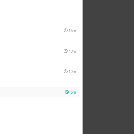
15m
40m
10m
5m