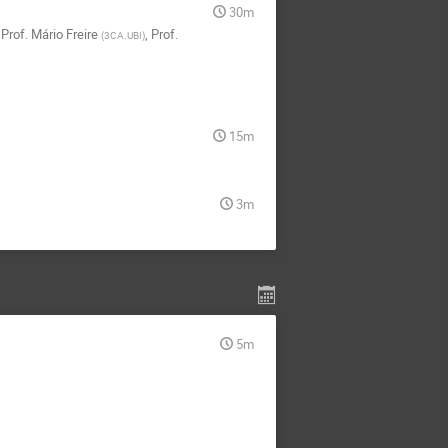
30m
,
Prof.
Mário Freire
,
Prof.
(
3CA.UBI
)
15m
3m
5m