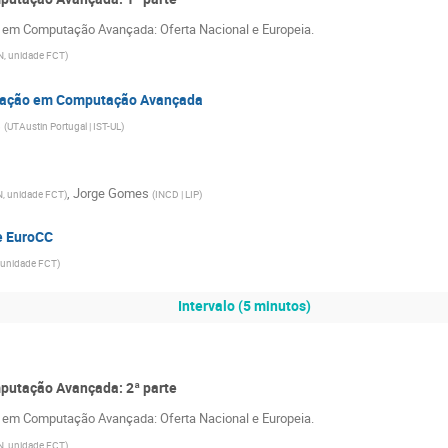
em Computação Avançada: Oferta Nacional e Europeia.
, unidade FCT
)
rmação em Computação Avançada
s
(
UTAustin Portugal | IST-UL
)
,
Jorge Gomes
, unidade FCT
)
(
INCD | LIP
)
e EuroCC
 unidade FCT
)
Intervalo (5 minutos)
putação Avançada: 2ª parte
em Computação Avançada: Oferta Nacional e Europeia.
, unidade FCT
)