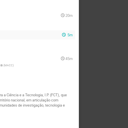
20m
5m
45m
ça
(
MACC
)
 Ciência e a Tecnologia, I.P. (FCT), que
itório nacional, em articulação com
munidades de investigação, tecnologia e