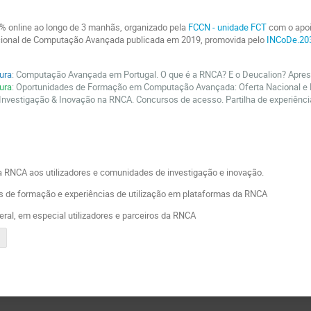
% online ao longo de 3 manhãs, organizado pela
FCCN - unidade FCT
com o apoi
acional de Computação Avançada publicada em 2019, promovida pelo
INCoDe.20
tura
: Computação Avançada em Portugal. O que é a RNCA? E o Deucalion? Apres
tura
: Oportunidades de Formação em Computação Avançada: Oferta Nacional e E
 Investigação & Inovação na RNCA. Concursos de acesso. Partilha de experiênc
 a RNCA aos utilizadores e comunidades de investigação e inovação.
des de formação e experiências de utilização em plataformas da RNCA
ral, em especial utilizadores e parceiros da RNCA