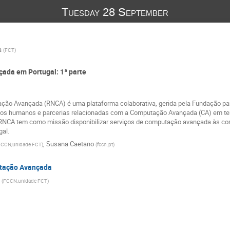
Tuesday 28 September
a
(
FCT
)
çada em Portugal: 1ª parte
ão Avançada (RNCA) é uma plataforma colaborativa, gerida pela Fundação para a
rsos humanos e parcerias relacionadas com a Computação Avançada (CA) em terr
 A RNCA tem como missão disponibilizar serviços de computação avançada às co
gal.
,
Susana Caetano
FCCN,unidade FCT
)
(
fccn.pt
)
tação Avançada
(
FCCN,unidade FCT
)