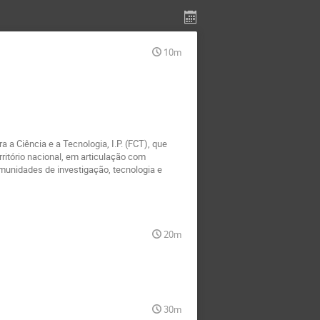
10m
 Ciência e a Tecnologia, I.P. (FCT), que
itório nacional, em articulação com
munidades de investigação, tecnologia e
20m
30m