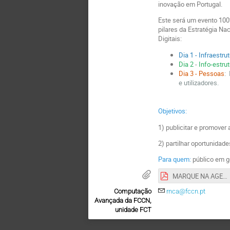
inovação em Portugal.
Este será um evento 100
pilares da Estratégia N
Digitais:
Dia 1 - Infraestru
Dia 2
-
Info-estru
Dia 3
- Pessoas
:
e utilizadores.
Objetivos:
1) publicitar e promover
2) partilhar oportunida
Para quem:
público em ge
MARQUE NA AGENDA.pdf
Computação
rnca@fccn.pt
Avançada da FCCN,
unidade FCT