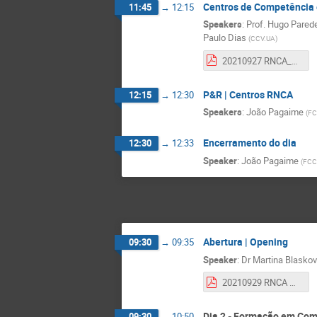
Centros de Competência 
11:45
→
12:15
Speakers
:
Prof.
Hugo Pared
Paulo Dias
(
CCV.UA
)
20210927 RNCA_CCVCA.pdf
P&R | Centros RNCA
12:15
→
12:30
Speakers
:
João Pagaime
(
FC
Encerramento do dia
12:30
→
12:33
Speaker
:
João Pagaime
(
FCC
Abertura | Opening
09:30
→
09:35
Speaker
:
Dr
Martina Blasko
20210929 RNCA meeting 2021_EuroCC_CASTIEL_16092021.pdf
Dia 2 - Formação em Com
09:30
→
10:50