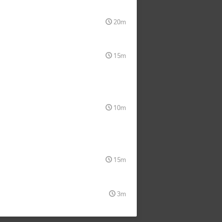
20m
15m
10m
15m
3m