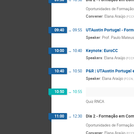
Oportunidades de Formação 
Convener
:
Elana Araújo
(
FCCN
UTAustin Portugal - Fo
09:40
→
09:55
Speaker
:
Prof.
Paulo Mateu
Keynote: EuroCC
10:00
→
10:40
Speakers
:
Elana Araújo
(
FCCN
P&R | UTAustin Portugal 
10:40
→
10:50
Speaker
:
Elana Araújo
(
FCCN,
10:50
→
10:55
Quiz RNCA
Dia 2 - Formação em Com
11:00
→
12:30
Oportunidades de Formação 
Convener
:
Elana Araújo
(
FCCN