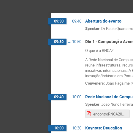
Abertura do evento
09:30
→
09:40
Speaker
:
Dr
Paulo Quaresm
Dia 1 - Computação Avan
09:30
→
10:50
O que é a RNCA?
A Rede Nacional de Computaç
reúne infraestruturas, recu
iniciativas internacionais.
inovação/indústria em Portu
Conveners
:
João Pagaime
(
Rede Nacional de Compu
09:40
→
10:00
Speaker
:
João Nuno Ferreira
encontroRNCA2021 - RNCA_JNF.pdf
Keynote: Deucalion
10:00
→
10:30