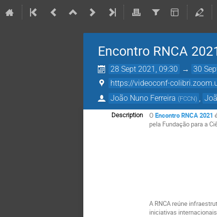
Encontro RNCA 2021
28 Sept 2021, 09:30
→
30 Sep
https://videoconf-colibri.z
João Nuno Ferreira
,
Jo
(
FCCN
)
O
Encontro RNCA 2021
Description
pela Fundação para a Ciê
A RNCA reúne infraestru
iniciativas internacion