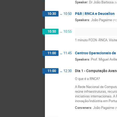
Speaker
:
Dr
João Barbosa
(
P&R | RNCA e Deucalion
10:30
→
10:50
Speakers
:
João Pagaime
(
FC
10:50
→
10:55
1 minuto FCCN -RNCA. Visite
Centros Operacionais d
11:00
→
11:45
Speakers
:
Prof.
Miguel Avill
Dia 1 - Computação Avan
11:00
→
12:30
O que é a RNCA?
A Rede Nacional de Computaç
reúne infraestruturas, recu
iniciativas internacionais.
inovação/indústria em Portu
Conveners
:
João Pagaime
(