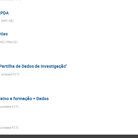
HPDA
(
HPC-UÉ
)
ties
HEC/PRACE
)
artilha de Dados de Investigação"
 unidade FCT
)
reino e formação + Dados
 unidade FCT
)
 unidade FCT
)