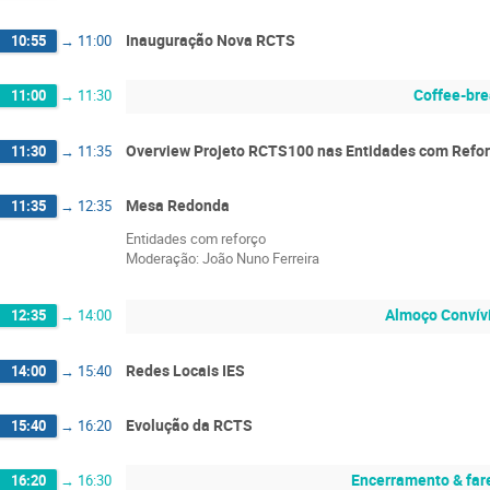
Inauguração Nova RCTS
10:55
→
11:00
Coffee-bre
11:00
→
11:30
Overview Projeto RCTS100 nas Entidades com Refo
11:30
→
11:35
Mesa Redonda
11:35
→
12:35
Entidades com reforço
Moderação: João Nuno Ferreira
Almoço Convív
12:35
→
14:00
Redes Locais IES
14:00
→
15:40
Evolução da RCTS
15:40
→
16:20
Encerramento & far
16:20
→
16:30