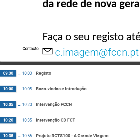
da rede de nova ger
Faça o seu registo até
Contacto
c.imagem@fccn.pt
Registo
09:30
→
10:00
Boas-vindas e Introdução
10:00
→
10:05
Intervenção FCCN
10:05
→
10:20
Intervenção CD FCT
10:20
→
10:35
Projeto RCTS100 - A Grande Viagem
10:35
→
10:55