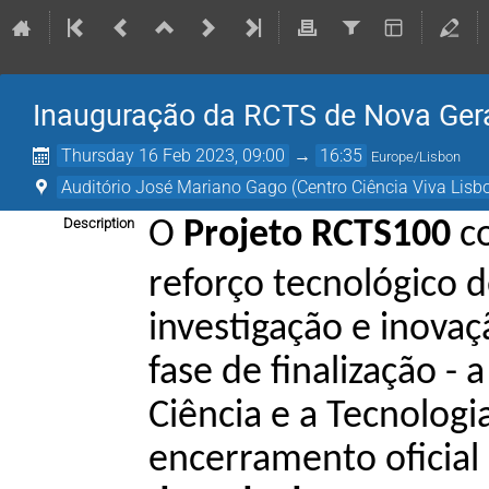
Inauguração da RCTS de Nova Ger
Thursday 16 Feb 2023, 09:00
→
16:35
Europe/Lisbon
Auditório José Mariano Gago (Centro Ciência Viva Lisb
Description
O 
Projeto RCTS100
 c
reforço tecnológico 
investigação e inovaç
fase de finalização -
Ciência e a Tecnologi
encerramento oficial 