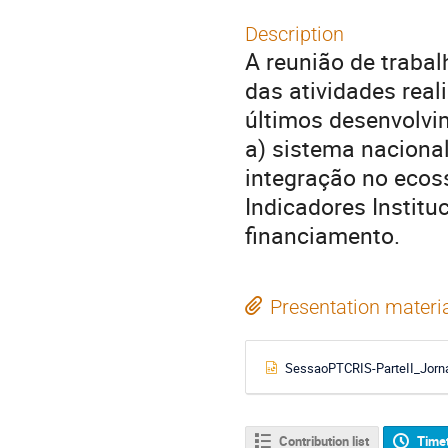
Description
A reunião de traba
das atividades rea
últimos desenvolvi
a) sistema naciona
integração no ecoss
Indicadores Institu
financiamento.
Presentation materi
SessaoPTCRIS-ParteII_Jorn
Contribution list
Time