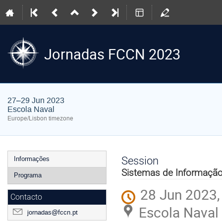
Jornadas FCCN 2023
27–29 Jun 2023
Escola Naval
Europe/Lisbon timezone
Event
Session
Informações
menu
Sistemas de Informação 
Programa
28 Jun 2023,
Contacto
Escola Naval
jornadas@fccn.pt