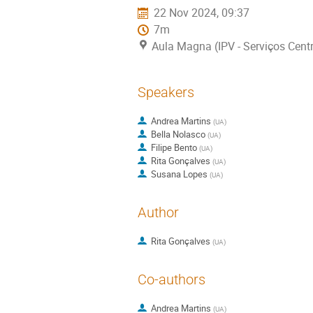
22 Nov 2024, 09:37
7m
Aula Magna (IPV - Serviços Centr
Speakers
Andrea Martins
(
UA
)
Bella Nolasco
(
UA
)
Filipe Bento
(
UA
)
Rita Gonçalves
(
UA
)
Susana Lopes
(
UA
)
Author
Rita Gonçalves
(
UA
)
Co-authors
Andrea Martins
(
UA
)