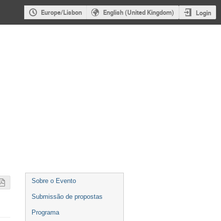
Europe/Lisbon
English (United Kingdom)
Login
Event
Sobre o Evento
menu
Submissão de propostas
Programa