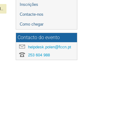
Inscrições
2ª Sessão de Flash Talks
Contacte-nos
Como chegar
Contacto do evento
helpdesk.polen@fccn.pt
253 604 988