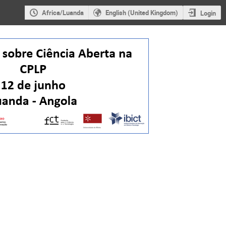
Africa/Luanda
English (United Kingdom)
Login