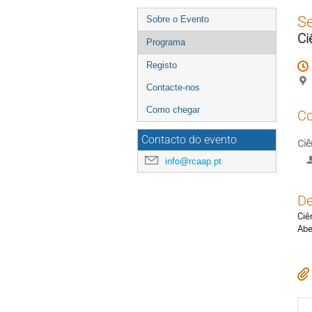
Event
S
Sobre o Evento
menu
Ci
Programa
Registo
Contacte-nos
Como chegar
Co
Contacto do evento
Ciê
info@rcaap.pt
De
Ciê
Abe