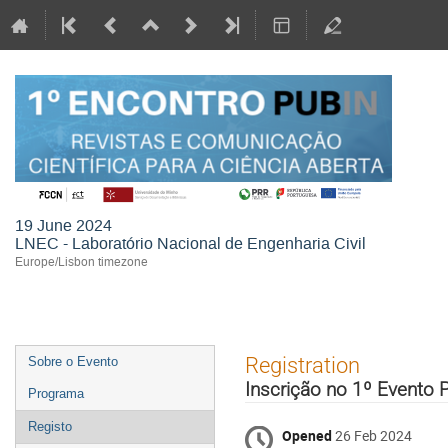
1º 
com
abe
19 June 2024
LNEC - Laboratório Nacional de Engenharia Civil
Europe/Lisbon timezone
Event
Registration
Sobre o Evento
menu
Inscrição no 1º Evento P
Programa
Registo
Opened
26 Feb 2024