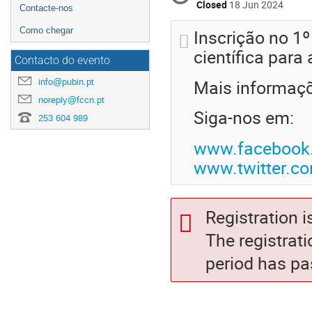
Closed
18 Jun 2024
Contacte-nos
Como chegar
Inscrição no 1
científica para 
Contacto do evento
Mais informaç
info@pubin.pt
noreply@fccn.pt
Siga-nos em:
253 604 989
www.facebook
www.twitter.
Registration i
The registrati
period has pa