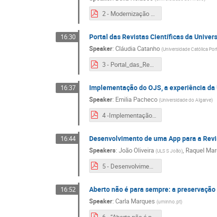
2 - Modernização dos processos de gestão editorial o percurso de três revistas da Universidade de Aveiro.pdf
Portal das Revistas Científicas da Unive
16:30
Speaker
:
Cláudia Catanho
(
Universidade Católica Po
3 - Portal_das_Revistas_Científicas_da_Universidade_Católica_Portuguesa.pdf
Implementação do OJS, a experiência da 
16:37
Speaker
:
Emilia Pacheco
(
Universidade do Algarve
)
4 -Implementação do OJS, a experiência da Universidade do Algarve.pdf
Desenvolvimento de uma App para a Revi
16:44
Speakers
:
João Oliveira
,
Raquel Ma
(
ULS S João
)
5 - Desenvolvimento de uma App para a Revista Portuguesa de Enfermagem de Reabilitação.pdf
Aberto não é para sempre: a preservação d
16:52
Speaker
:
Carla Marques
(
uminho.pt
)
6 - “Aberto não é para sempre” a preservação digital de revistas científicas em Portugal​.pdf