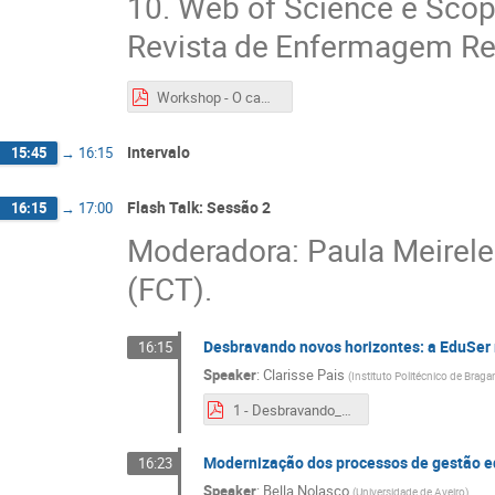
10. Web of Science e Scop
Revista de Enfermagem Re
Workshop - O caminho da indexação de revistas dos agregadores e diretórios às bases de dados internacionais..pdf
Intervalo
15:45
→
16:15
Flash Talk: Sessão 2
16:15
→
17:00
Moderadora: Paula Meirele
(FCT).
Desbravando novos horizontes: a EduSer 
16:15
Speaker
:
Clarisse Pais
(
Instituto Politécnico de Braga
1 - Desbravando_Novos_Horizontes_EduSer_Rumo_Scielo_Portugal(1).pdf
Modernização dos processos de gestão edi
16:23
Speaker
:
Bella Nolasco
(
Universidade de Aveiro
)