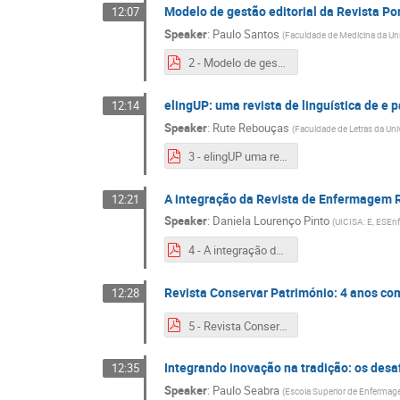
Modelo de gestão editorial da Revista Po
12:07
Speaker
:
Paulo Santos
(
Faculdade de Medicina da Uni
2 - Modelo de gestão editorial da Revista Portuguesa de Medicina Geral e Familiar.pdf
elingUP: uma revista de linguística de e 
12:14
Speaker
:
Rute Rebouças
(
Faculdade de Letras da Uni
3 - elingUP uma revista de linguística de e para estudantes.pdf
A integração da Revista de Enfermagem R
12:21
Speaker
:
Daniela Lourenço Pinto
(
UICISA: E, ESEn
4 - A integração da Revista de Enfermagem Referência no Serviço de Alojamento de Revistas Científicas (2).pdf
Revista Conservar Património: 4 anos co
12:28
5 - Revista Conservar Património 4 anos com a PUB IN.pdf
Integrando inovação na tradição: os desa
12:35
Speaker
:
Paulo Seabra
(
Escola Superior de Enfermag