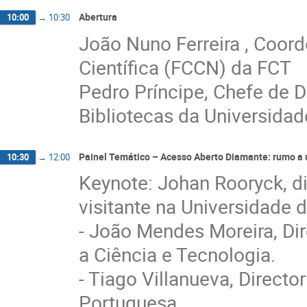
Abertura
10:00
→
10:30
João Nuno Ferreira , Coor
Científica (FCCN) da FCT
Pedro Príncipe, Chefe de 
Bibliotecas da Universida
Painel Temático – Acesso Aberto Diamante: rumo a
10:30
→
12:00
Keynote: Johan Rooryck, di
visitante na Universidade 
- João Mendes Moreira, Di
a Ciência e Tecnologia.
- Tiago Villanueva, Direct
Portuguesa.