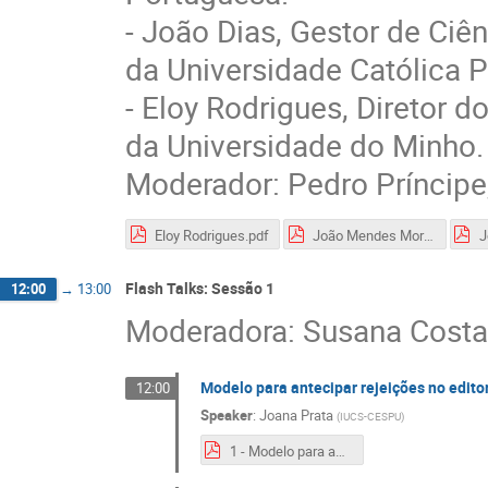
- João Dias, Gestor de Ciên
da Universidade Católica 
- Eloy Rodrigues, Diretor 
da Universidade do Minho.
Moderador: Pedro Príncipe
Eloy Rodrigues.pdf
João Mendes Moreira.pdf
J
Flash Talks: Sessão 1
12:00
→
13:00
Moderadora: Susana Costa
Modelo para antecipar rejeições no editor
12:00
Speaker
:
Joana Prata
(
IUCS-CESPU
)
1 - Modelo para antecipar rejeições no editorial pre-check.pdf