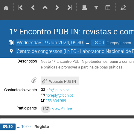
1º Encontro PUB IN: revistas e com
Wednesday 19 Jun 2024, 09:30
→
18:00
Europe/Lisbon
Centro de congressos (LNEC - Laboratório Nacional de E
Neste 1º Encontro PUB IN pretendemos reunir a comunid
Description
e práticas e promover a partilha de boas práticas.
Website PUB IN
Contacto do evento
info@pubin.pt
noreply@fccn.pt
253 604 989
Participants
167
View full list
Registo
09:30
→
10:00