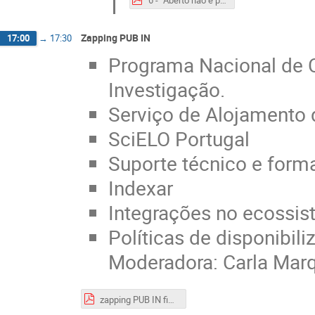
Zapping PUB IN
17:00
→
17:30
Programa Nacional de C
Investigação.
Serviço de Alojamento 
SciELO Portugal
Suporte técnico e form
Indexar
Integrações no ecossis
Políticas de disponibil
Moderadora: Carla Marq
zapping PUB IN final.pdf