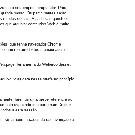
zando o seu próprio computador. Para
 grande passo. Os participantes serão
 e redes sociais. A partir das questões
mos que arquivar conteúdos Web é muito
cações, que tenha navegador Chrome
visioriamente um destes mencionados).
eb.page, ferramenta do Webercorder.net,
quivo.pt ajudará nessa tarefa no princípio
camente, faremos uma breve referência ao
ferramenta avançada que corre num Docker,
-vindos a esta sessão.
cam-se também a casos de uso avançado e