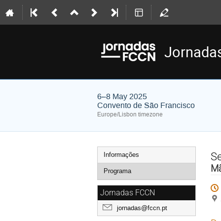
Jornada
6–8 May 2025
Convento de São Francisco
Europe/Lisbon timezone
Event
S
Informações
menu
Mã
Programa
Jornadas FCCN
jornadas@fccn.pt