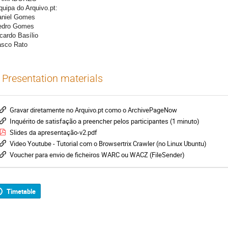
quipa do Arquivo.pt:
aniel Gomes
edro Gomes
icardo Basílio
asco Rato
Presentation materials
Gravar diretamente no Arquivo.pt como o ArchivePageNow
Inquérito de satisfação a preencher pelos participantes (1 minuto)
Slides da apresentação-v2.pdf
Video Youtube - Tutorial com o Browsertrix Crawler (no Linux Ubuntu)
Voucher para envio de ficheiros WARC ou WACZ (FileSender)
Timetable