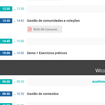
12:30
→
13:30
Gestão de comunidades e coleções
13:30
→
14:45
WAA-06-Comunidades-JS.pdf
14:45
→
15:00
Demo + Exercícios práticos
15:00
→
16:00
Wed
Acolhime
09:00
→
09:30
Gestão de conteúdos
09:30
→
10:30