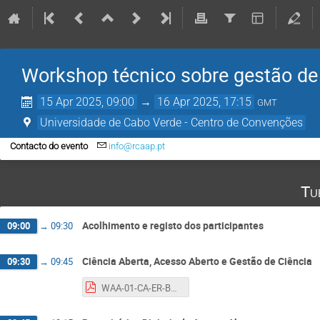
Workshop técnico sobre gestão de 
15 Apr 2025, 09:00
→
16 Apr 2025, 17:15
GMT
Universidade de Cabo Verde - Centro de Convenções
Contacto do evento
info@rcaap.pt
Tu
Acolhimento e registo dos participantes
09:00
→
09:30
Ciência Aberta, Acesso Aberto e Gestão de Ciência
09:30
→
09:45
WAA-01-CA-ER-BA.pdf