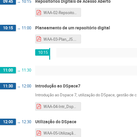
Repositórios Digitais de Acesso Aberto
09:45
→
10:15
WAA-02-Repsoitorios-jmm.pdf
Planeamento de um repsoitório digital
10:15
→
11:00
WAA-03-Plan_JS.pdf
10:15
11:00
→
11:30
Introdução ao DSpace7
11:30
→
12:00
Introdução ao Dspace 7, utilização do DSpace, gestão de
WAA-04-Intr_Dspace_PL.pdf
Utilização do DSpace
12:00
→
12:30
WAA-05-Utilização_PL.pdf