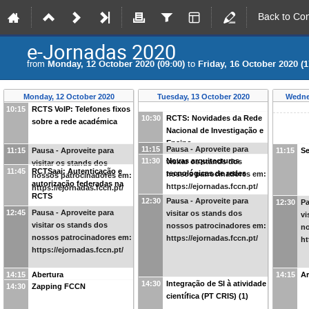
Back to Co
e-Jornadas 2020
from
Monday, 12 October 2020 (09:00)
to
Friday, 16 October 2020 (1
Monday, 12 October 2020
Tuesday, 13 October 2020
Wedne
10:15
RCTS VoIP: Telefones fixos
10:30
RCTS: Novidades da Rede
sobre a rede académica
Nacional de Investigação e
Ensino
11:15
Pausa - Aproveite para
11:15
Pausa - Aproveite para
11:15
Se
11:30
Novas arquitecturas
visitar os stands dos
visitar os stands dos
11:45
RCTSaai: Autenticação e
tecnológicas de redes
nossos patrocinadores em:
nossos patrocinadores em:
autorização federadas na
https://ejornadas.fccn.pt/
https://ejornadas.fccn.pt/
RCTS
12:30
Pausa - Aproveite para
12:30
Pa
12:45
Pausa - Aproveite para
visitar os stands dos
vi
visitar os stands dos
nossos patrocinadores em:
no
nossos patrocinadores em:
https://ejornadas.fccn.pt/
ht
https://ejornadas.fccn.pt/
14:15
Abertura
14:15
Ar
14:30
Integração de SI à atividade
14:30
Zapping FCCN
científica (PT CRIS) (1)