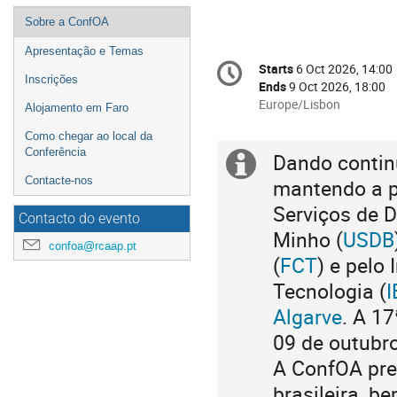
Event
Sobre a ConfOA
menu
Apresentação e Temas
Conference
Starts
6 Oct 2026, 14:00
Date/Time
information
Inscrições
Ends
9 Oct 2026, 18:00
All
Europe/Lisbon
Alojamento em Faro
times
Como chegar ao local da
are
Conferência
in
Dando continu
Extra
Europe/Lisbon
Contacte-nos
mantendo a p
information
Serviços de 
Contacto do evento
Minho (
USDB
confoa@rcaap.pt
(
FCT
) e pelo
Tecnologia (
I
Algarve
. A 1
09 de outubr
A ConfOA pre
brasileira, b