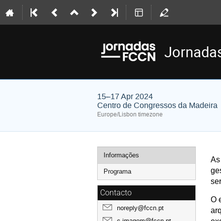
Jornada
15–17 Apr 2024
Centro de Congressos da Madeira
Europe/Lisbon timezone
Event
Informações
A
menu
ge
Programa
se
Contacto
O 
noreply@fccn.pt
ar
c.imagem@fccn.pt