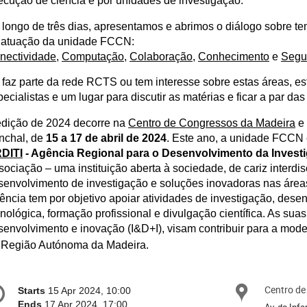
ecução de ciência e por unidades de investigação.
 longo de três dias, apresentamos e abrimos o diálogo sobre t
 atuação da unidade FCCN:
nectividade
,
Computação
,
Colaboração
,
Conhecimento
e
Segu
 faz parte da rede RCTS ou tem interesse sobre estas áreas, es
ecialistas e um lugar para discutir as matérias e ficar a par da
edição de 2024 decorre na
Centro de Congressos da Madeira
e
nchal, de
15 a 17 de abril de 2024
. Este ano, a unidade FCCN
DITI
- Agência Regional para o Desenvolvimento da Invest
ociação – uma instituição aberta à sociedade, de cariz interdisc
senvolvimento de investigação e soluções inovadoras nas áreas
ência tem por objetivo apoiar atividades de investigação, dese
nológica, formação profissional e divulgação científica. As suas
senvolvimento e inovação (I&D+I), visam contribuir para a mod
 Região Autónoma da Madeira.
onference
Centro de
Locat
Date/Time
Starts
15 Apr 2024, 10:00
formation
Ends
17 Apr 2024, 17:00
Av. do Inf