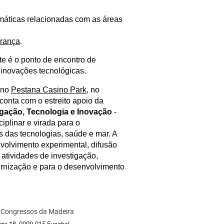
emáticas relacionadas com as áreas
rança
.
te é o ponto de encontro de
s inovações tecnológicas.
 no
Pestana Casino Park
, no
 conta com
o
estreito apoio da
igação, Tecnologia e Inovação
-
iplinar e virada para o
 das tecnologias, saúde e mar. A
nvolvimento experimental, difusão
 atividades de investigação,
ernização e para o desenvolvimento
 Congressos da Madeira
ion
ante 18, 9000-015 Funchal