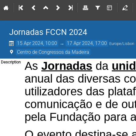
Jornadas FCCN 2024
15 Apr 2024, 10:00
→
17 Apr 2024, 17:00
Europe/Lisbon
Centro de Congressos da Madeira
As
Jornadas
da
uni
Description
anual das diversas c
utilizadores das pla
comunicação e de outr
pela Fundação para a
O evento destina-se 