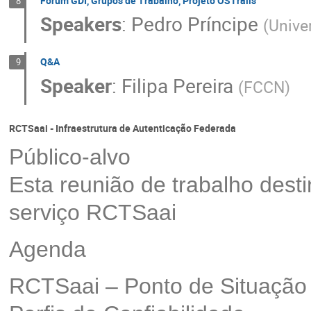
Fórum GDI, Grupos de Trabalho, Projeto OSTrails
8
Speakers
:
Pedro Príncipe
(
Unive
Q&A
9
Speaker
:
Filipa Pereira
(
FCCN
)
RCTSaai - Infraestrutura de Autenticação Federada
Público-alvo
Esta reunião de trabalho dest
serviço RCTSaai
Agenda
RCTSaai – Ponto de Situação