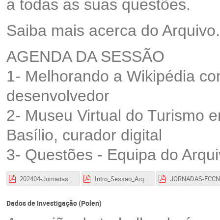
a todas as suas questões.
Saiba mais acerca do Arquivo.p
AGENDA DA SESSÃO
1- Melhorando a Wikipédia co
desenvolvedor
2- Museu Virtual do Turismo e
Basílio, curador digital
3- Questões - Equipa do Arqui
202404-JornadasFCCN-Wikipedia-PG.pdf
Intro_Sessao_ArquivoPt_JG_v1.pptx.pdf
JOR
Dados de Investigação (Polen)