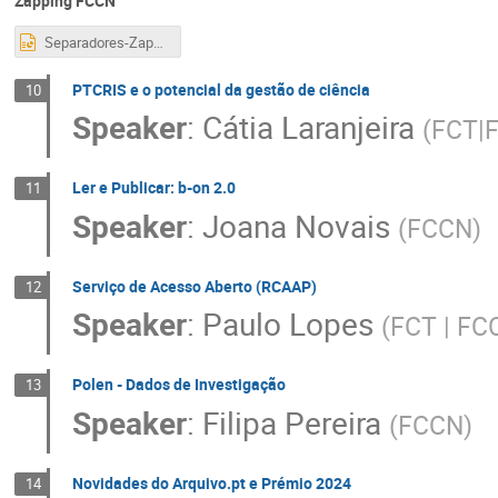
Zapping FCCN
Separadores-Zappinng-FCCN-Jornadas-2024 (1).pptx
PTCRIS e o potencial da gestão de ciência
10
Speaker
:
Cátia Laranjeira
(
FCT|
Ler e Publicar: b-on 2.0
11
Speaker
:
Joana Novais
(
FCCN
)
Serviço de Acesso Aberto (RCAAP)
12
Speaker
:
Paulo Lopes
(
FCT | FC
Polen - Dados de Investigação
13
Speaker
:
Filipa Pereira
(
FCCN
)
Novidades do Arquivo.pt e Prémio 2024
14