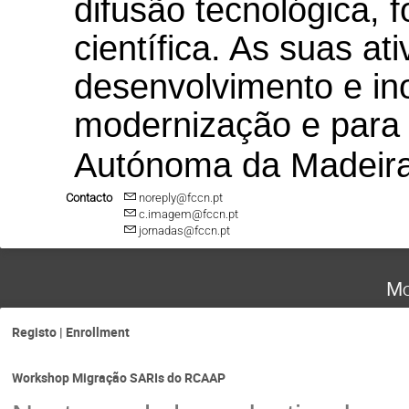
difusão tecnológica, 
científica. As suas at
desenvolvimento e ino
modernização e para
Autónoma da Madeira
Contacto
noreply@fccn.pt
c.imagem@fccn.pt
jornadas@fccn.pt
Mo
Registo | Enrollment
Workshop Migração SARIs do RCAAP