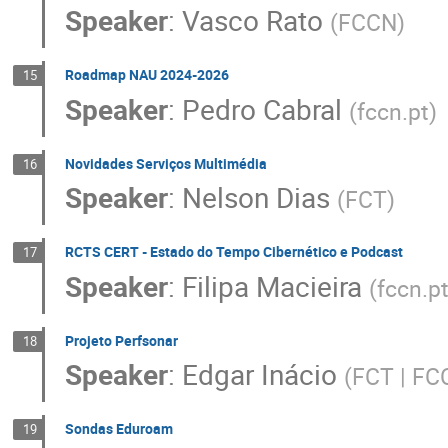
Speaker
:
Vasco Rato
(
FCCN
)
Roadmap NAU 2024-2026
15
Speaker
:
Pedro Cabral
(
fccn.pt
)
Novidades Serviços Multimédia
16
Speaker
:
Nelson Dias
(
FCT
)
RCTS CERT - Estado do Tempo Cibernético e Podcast
17
Speaker
:
Filipa Macieira
(
fccn.p
Projeto Perfsonar
18
Speaker
:
Edgar Inácio
(
FCT | FC
Sondas Eduroam
19