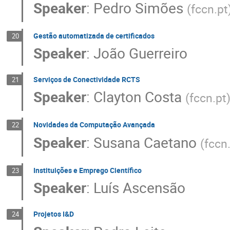
Speaker
:
Pedro Simões
(
fccn.pt
Gestão automatizada de certificados
20
Speaker
:
João Guerreiro
Serviços de Conectividade RCTS
21
Speaker
:
Clayton Costa
(
fccn.pt
Novidades da Computação Avançada
22
Speaker
:
Susana Caetano
(
fccn
Instituições e Emprego Científico
23
Speaker
:
Luís Ascensão
Projetos I&D
24