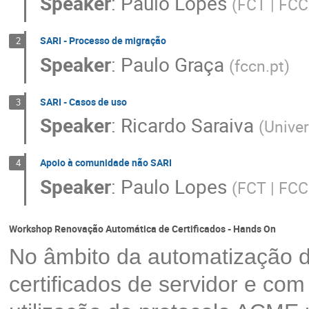
Speaker
:
Paulo Lopes
(
FCT | FC
SARI - Processo de migração
2
Speaker
:
Paulo Graça
(
fccn.pt
)
SARI - Casos de uso
3
Speaker
:
Ricardo Saraiva
(
Unive
Apoio à comunidade não SARI
4
Speaker
:
Paulo Lopes
(
FCT | FC
Workshop Renovação Automática de Certificados - Hands On
No âmbito da automatização 
certificados de servidor e co