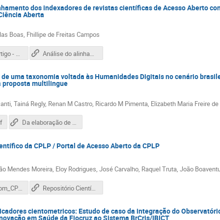
nhamento dos indexadores de revistas científicas de Acesso Aberto co
Ciência Aberta
las Boas, Fhillipe de Freitas Campos
01_1723_Artigo - Confoa 2022.pdf
Análise do alinhamento dos indexadores de revistas científicas de Acesso Aberto com as premissas da Ciência Aberta
 de uma taxonomia voltada às Humanidades Digitais no cenário brasile
 proposta multilingue
anti, Tainá Regly, Renan M Castro, Ricardo M Pimenta, Elizabeth Maria Freire d
f
Da elaboração de uma taxonomia voltada às Humanidades Digitais no cenário brasileiro a TaDiRAH e sua proposta multilíngue
entífico da CPLP / Portal de Acesso Aberto da CPLP
ão Mendes Moreira, Eloy Rodrigues, José Carvalho, Raquel Truta, João Boaven
03_1766_Com_CPLP_CONFOA_2022.pdf
Repositório Científico da CPLP
icadores cientometricos: Estudo de caso da integração do Observatório
Inovação em Saúde da Fiocruz ao Sistema BrCris/IBICT