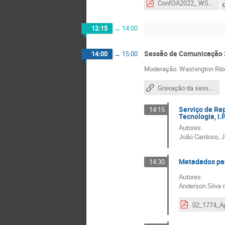
ConfOA2022_ WS2 - Boas Práticas e Inovação na gestão de revistas científicas.pdf
12:15
→
14:00
Sessão de Comunicação 
14:00
→
15:00
Moderação: Washington Ribe
Gravação da sessão
Serviço de Rep
14:15
Tecnologia, I.P
Autores:
João Cardoso, 
Metadados par
14:30
Autores:
Anderson Silva d