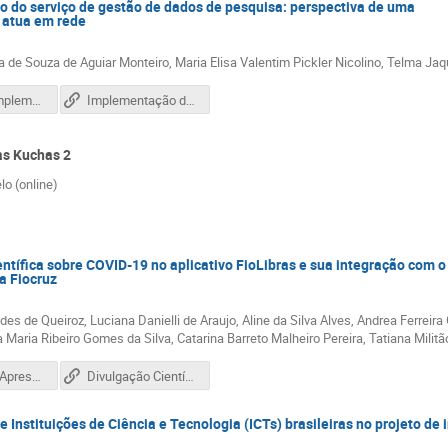
 do serviço de gestão de dados de pesquisa: perspectiva de uma
 atua em rede
na de Souza de Aguiar Monteiro, Maria Elisa Valentim Pickler Nicolino, Telma Jaqu
03_1788_Implementação_do_serviço_de_gestão_de_dados_de_pesquisa_perspectiva_de_uma_biblioteca_que_atua_em_rede.pdf
Implementação do serviço de gestão de dados de pesquisa: perspectiva de uma biblioteca que atua em rede
as Kuchas 2
o (online)
ntífica sobre COVID-19 no aplicativo FioLibras e sua integração com o
da Fiocruz
es de Queiroz, Luciana Danielli de Araujo, Aline da Silva Alves, Andrea Ferre
 Maria Ribeiro Gomes da Silva, Catarina Barreto Malheiro Pereira, Tatiana Militã
1785_PKII_Apresentação_CONFOA_Fiolibras_2022.pdf
Divulgação Científica sobre COVID-19 no aplicativo FioLibras e sua integração com o Arca – Repositório Institucional da Fiocruz
e Instituições de Ciência e Tecnologia (ICTs) brasileiras no projeto de