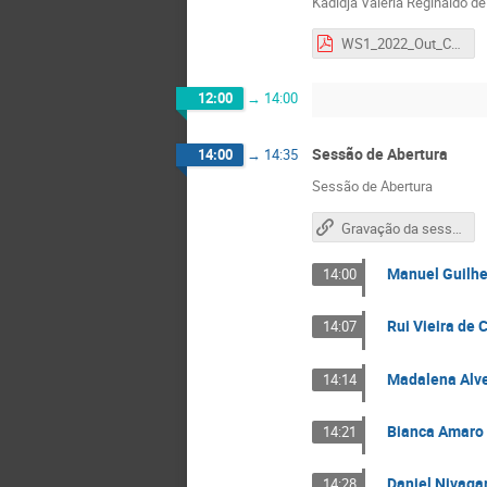
Kadidja Valéria Reginaldo de 
WS1_2022_Out_CONFOA_Maputo_VF.pdf
12:00
→
14:00
Sessão de Abertura
14:00
→
14:35
Sessão de Abertura
Gravação da sessão
Manuel Guilhe
14:00
Rui Vieira de 
14:07
Madalena Alve
14:14
Bianca Amaro 
14:21
Daniel Nivagar
14:28