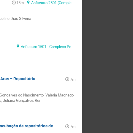
15m
Anfiteatro 2501 (Complexo Pedagógico, Universidade Eduardo Mondlane)
eline Dias Silveira
Anfiteatro 1501 - Complexo Pedagógico
 Arca – Repositório
7m
ira Goncalves do Nascimento, Valeria Machado
o, Juliana Gonçalves Rei
 incubação de repositórios de
7m