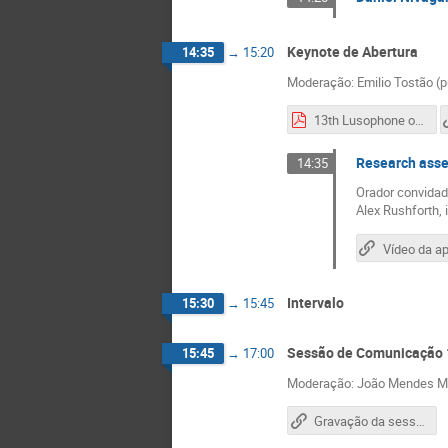
Keynote de Abertura
14:35
→
15:20
Moderação: Emilio Tostão (p
13th Lusophone open science keynote Rushforth.pdf
Research asse
14:35
Orador convidad
Alex Rushforth,
Intervalo
15:30
→
15:45
Sessão de Comunicação 
15:45
→
17:00
Moderação: João Mendes Mor
Gravação da sessão