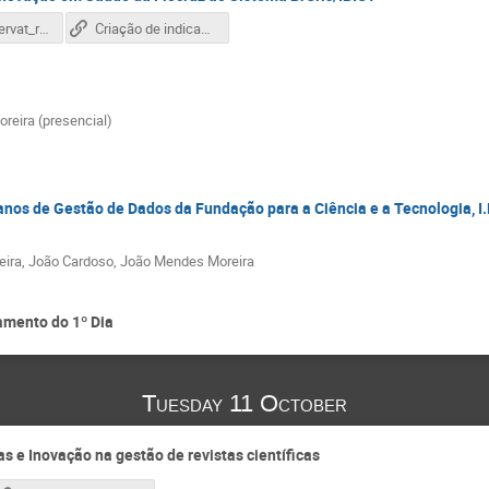
BrCris_Observat_rio_Fiocruz___ConfOA_2022 (1).pdf
Criação de indicadores cientométricos: Estudo de caso da integração do Observatório CT&I em Saúde da Fiocruz ao Sistema BrCris/IBICT
eira (presencial)
nos de Gestão de Dados da Fundação para a Ciência e a Tecnologia, I.
reira, João Cardoso, João Mendes Moreira
amento do 1º Dia
Tuesday 11 October
s e Inovação na gestão de revistas científicas