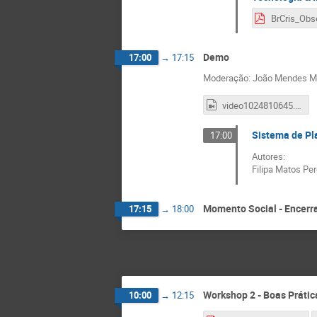
Demo
17:00
→
17:15
Moderação: João Mendes Mor
video1024810645.mp4
Sistema de Pla
17:00
Autores:
Filipa Matos Pe
Momento Social - Encerr
17:15
→
18:00
Workshop 2 - Boas Prática
10:00
→
12:15