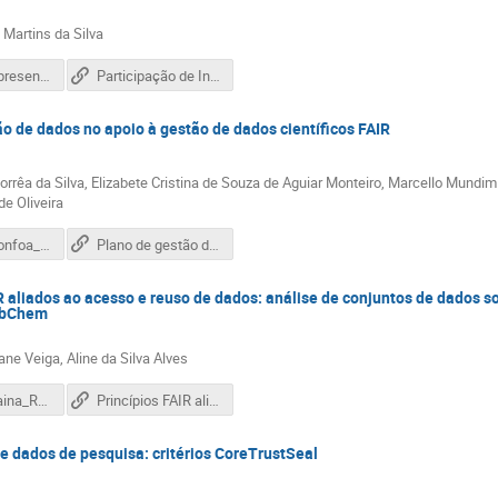
Martins da Silva
02_1792_Apresentação_Participação_de_Instituições_de_Ciência_e_Tecnologia__ICTs___brasileiras_no_projeto_de_incubação_de_repositórios_de_dados.pdf
Participação de Instituições de Ciência e Tecnologia (ICTs) brasileiras no projeto de incubação de repositórios de dados
o de dados no apoio à gestão de dados científicos FAIR
rrêa da Silva, Elizabete Cristina de Souza de Aguiar Monteiro, Marcello Mundim
de Oliveira
03_1805_Confoa_-_PGD_IBICT.pdf
Plano de gestão de dados no apoio à gestão de dados científicos FAIR
R aliados ao acesso e reuso de dados: análise de conjuntos de dados s
ubChem
ane Veiga, Aline da Silva Alves
04_1809_Taina_Regly_-_Slides_Confoa_Pubchem.pdf
Princípios FAIR aliados ao acesso e reuso de dados: análise de conjuntos de dados sobre Covid-19 presentes no repositório PubChem
e dados de pesquisa: critérios CoreTrustSeal