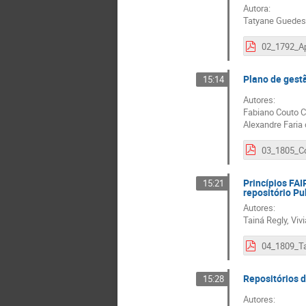
Autora:
Tatyane Guedes 
Plano de gestã
15:14
Autores:
Fabiano Couto Co
Alexandre Faria 
Princípios FAI
15:21
repositório P
Autores:
Tainá Regly, Vivi
Repositórios d
15:28
Autores: