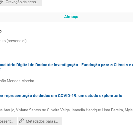
Gravação da sessão
Almoço
2
iro (presencial)
ositório Digital de Dados de Investigação - Fundação para a Ciência e 
.
João Mendes Moreira
a representação de dados em COVID-19: um estudo exploratório
e Araujo, Viviane Santos de Oliveira Veiga, Isabella Henrique Lima Pereira, Mylen
02_1774_Apesentação_Confoa_Comunicação._Anderson_Silva.pdf
Metadados para representação de dados em COVID-19: um estudo exploratório