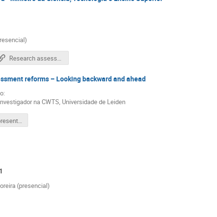
resencial)
Research assessment reforms – Looking backward and ahead
ssment reforms – Looking backward and ahead
o:
 investigador na CWTS, Universidade de Leiden
Vídeo da apresentação
1
eira (presencial)