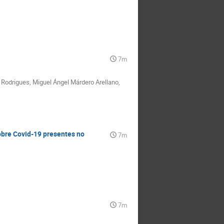
7m
 Rodrigues, Miguel Ángel Márdero Arellano,
obre Covid-19 presentes no
7m
7m