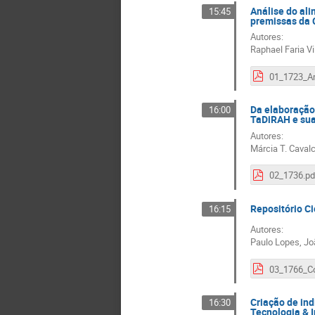
Análise do ali
15:45
premissas da 
Autores:
Raphael Faria Vi
Da elaboração
16:00
TaDiRAH e sua
Autores:
Márcia T. Cavalc
02_1736.pd
Repositório Ci
16:15
Autores:
Paulo Lopes, Jo
Criação de ind
16:30
Tecnologia & 