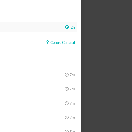
2h
Centro Cultural
7m
7m
7m
7m
5m