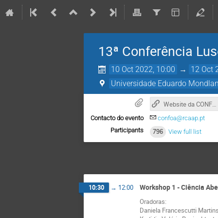
13ª Conferência Lus
10 Oct 2022, 10:00
→
12 Oct 
Universidade Eduardo Mondla
Website da CONFOA 2022
Contacto do evento
confoa@rcaap.pt
Participants
796
View full list
Workshop 1 - Ciência Abe
10:30
→
12:00
Oradoras:
Daniela Francescutti Martins