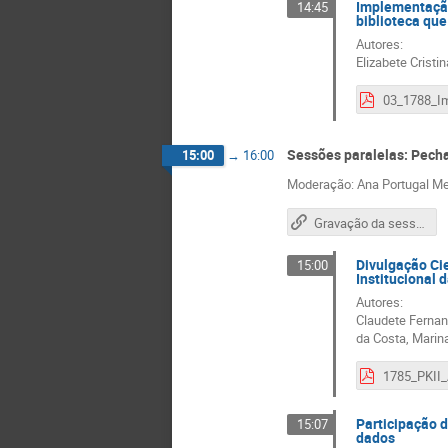
Implementação
14:45
biblioteca que
Autores:
Elizabete Cristi
Sessões paralelas: Pech
15:00
→
16:00
Moderação: Ana Portugal Mel
Gravação da sessão
Divulgação Cie
15:00
Institucional 
Autores:
Claudete Fernand
da Costa, Marina
Participação d
15:07
dados