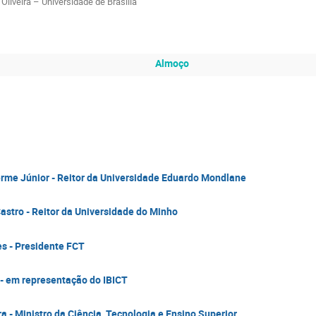
Oliveira – Universidade de Brasília
Almoço
rme Júnior - Reitor da Universidade Eduardo Mondlane
Castro - Reitor da Universidade do Minho
s - Presidente FCT
- em representação do IBICT
a - Ministro da Ciência, Tecnologia e Ensino Superior