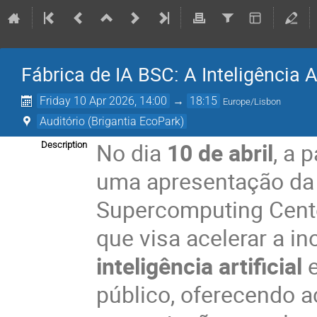
Fábrica de IA BSC: A Inteligência A
Friday 10 Apr 2026, 14:00
→
18:15
Europe/Lisbon
Auditório (Brigantia EcoPark)
No dia
10 de abril
, a 
Description
uma apresentação d
Supercomputing Center
que visa acelerar a i
inteligência artificial
e
público, oferecendo 