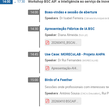
Workshop BSC AIF: a Inteligência ao serviço da inova
14:00
→
17:30
Boas-vindas e sessão de abertura
14:00
Speakers
:
Dr
Isabel Ferreira
(
Câmara Municipal de 
Apresentação Fábrica de IA BSC
14:30
Speaker
:
Diana Almeida
(
fccn.pt
)
20260410_BSCAIFactory_Bragança DianaAlmeida.pdf
Use Case: MORECoLAB - Projeto AI4PA
14:45
Speaker
:
Dr
Rui Fernandes
(
MORECoLAB
)
Apresentação-AI4PA-FabricaIA-10-04-2026.pdf
Birds of a Feather
15:00
Sessões onde profissionais com interesses tec
Speakers
:
António Sousa
,
Rui 
(
CNCA/Deucalion
)
20260410 BSCAIF_Bragança_usecases e BOF.pdf