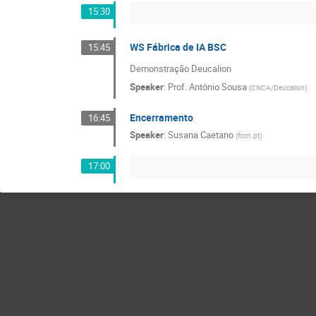
15:30
WS Fábrica de IA BSC
15:45
Demonstração Deucalion
Speaker
:
Prof.
António Sousa
(
CNCA/Deucalion
)
Encerramento
16:45
Speaker
:
Susana Caetano
(
fccn.pt
)
17:00