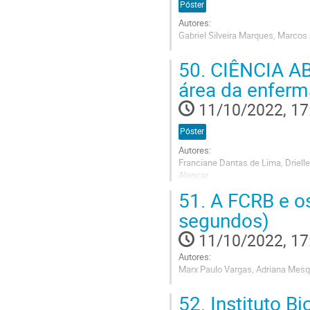
Póster
Autores:
Gabriel Silveira Marques, Marcos A
Go
50.
CIÊNCIA ABE
to
contribution
área da enfer
page
11/10/2022, 17
Póster
Autores:
Franciane Dantas de Lima, Driell
Alencar
51.
A FCRB e os
Go
to
segundos)
contribution
page
11/10/2022, 17
Autores:
Marx Paulo Vargas, Adriana Mesqu
Go
52.
Instituto Bi
to