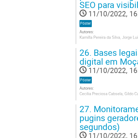
SEO para visib
11/10/2022, 16
Póster
Autores:
Kamilla Pereira da Silva, Jorge Lu
Go
26.
Bases legai
to
contribution
digital em Mo
page
11/10/2022, 16
Póster
Autores:
Cecilia Preciosa Cabsela, Gildo C
Go
27.
Monitoramen
to
contribution
pugins gerador
page
segundos)
11/10/2022, 16