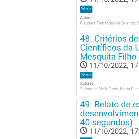
Póster
Autores:
Claudete Fernandes de Queiroz; 
Go
48.
Critérios d
to
contribution
Científicos da 
page
Mesquita Filho
11/10/2022, 17
Póster
Autores:
Sigmar de Mello Rode, Maria Pila
Go
49.
Relato de e
to
contribution
desenvolvimen
page
40 segundos)
11/10/2022, 17