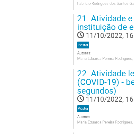
Fabrício Rodrigues dos Santos Ga
Go
21.
Atividade e
to
contribution
instituição de
page
11/10/2022, 16
Póster
Autoras:
Maria Eduarda Pereira Rodrigues,
Go
22.
Atividade l
to
contribution
(COVID-19) - b
page
segundos)
11/10/2022, 16
Póster
Autoras:
Maria Eduarda Pereira Rodrigues,
Go