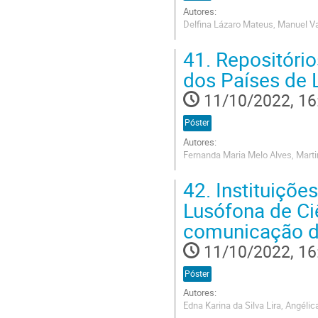
Autores:
Delfina Lázaro Mateus, Manuel V
Go
41.
Repositório
to
contribution
dos Países de 
page
11/10/2022, 16
Póster
Autores:
Fernanda Maria Melo Alves, Mar
Go
42.
Instituições
to
contribution
Lusófona de Ci
page
comunicação d
11/10/2022, 16
Póster
Autores:
Edna Karina da Silva Lira, Angél