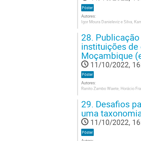
Póster
Autores:
Igor Moura Danieleviz e Silva, Kam
Go
28.
Publicação 
to
contribution
instituições de
page
Moçambique (
11/10/2022, 16
Póster
Autores:
Ranito Zambo Waete, Horácio Fra
Go
29.
Desafios pa
to
contribution
uma taxonomia
page
11/10/2022, 16
Póster
Autora: