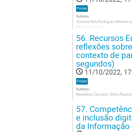
Póster
Autores:
Josiana Kely Rodrigues Moreira da
Menezes Alencar
56.
Recursos Ed
Go
to
reflexões sobr
contribution
contexto de pa
page
segundos)
11/10/2022, 17
Póster
Autores:
Madalena Carvalho, Glória Bastos
Go
57.
Competênci
to
contribution
e inclusão digi
page
da Informação