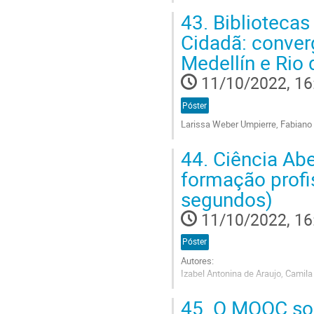
Go
43.
Bibliotecas
to
contribution
Cidadã: conver
page
Medellín e Rio
11/10/2022, 16
Póster
Larissa Weber Umpierre, Fabiano 
Go
44.
Ciência Aber
to
contribution
formação profi
page
segundos)
11/10/2022, 16
Póster
Autores:
Izabel Antonina de Araujo, Camila
Go
45.
O MOOC sob
to