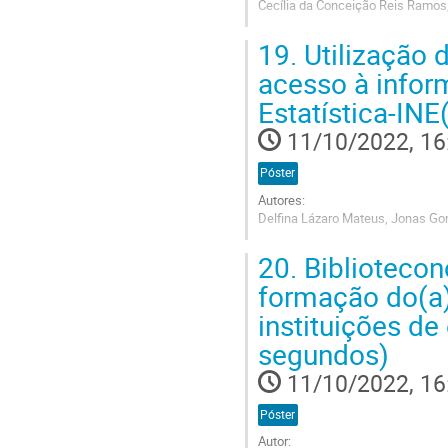
Cecília da Conceição Reis Ramo
Go
19.
Utilização 
to
contribution
acesso à infor
page
Estatística-IN
11/10/2022, 16
Póster
Autores:
Delfina Lázaro Mateus, Jonas Go
Go
20.
Bibliotecon
to
contribution
formação do(a)
page
instituições de
segundos)
11/10/2022, 16
Póster
Autor: