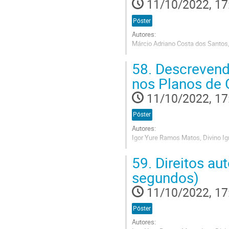
11/10/2022, 17
Póster
Autores:
Márcio Adriano Costa dos Santos,
Go
58.
Descrevend
to
contribution
nos Planos de
page
11/10/2022, 17
Póster
Autores:
Igor Yure Ramos Matos, Divino Ign
Go
59.
Direitos au
to
contribution
segundos)
page
11/10/2022, 17
Póster
Autores: