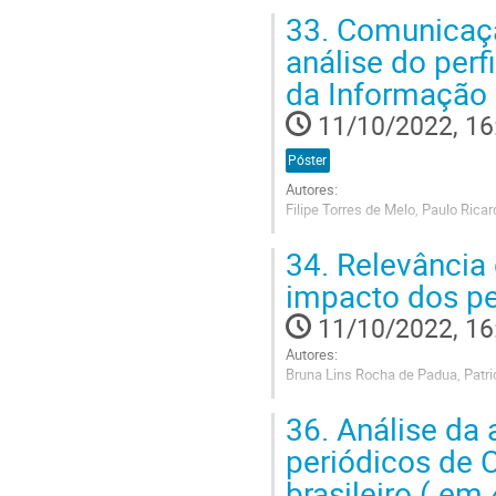
Paraguassu
33.
Comunicação 
Go
análise do perf
to
da Informação 
contribution
page
11/10/2022, 16
Póster
Autores:
Filipe Torres de Melo, Paulo Ricar
Go
34.
Relevância 
to
contribution
impacto dos pe
page
11/10/2022, 16
Autores:
Bruna Lins Rocha de Padua, Patrici
Go
36.
Análise da 
to
contribution
periódicos de 
page
brasileiro ( e