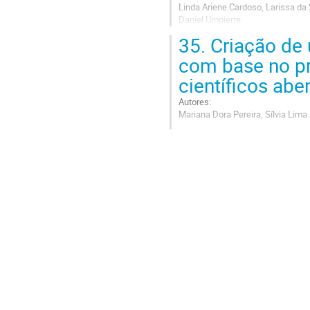
Linda Ariene Cardoso, Larissa da 
Daniel Umpierre
35.
Criação de 
Go
to
com base no p
contribution
científicos ab
page
Autores:
Mariana Dora Pereira, Sílvia Lima
Go
to
contribution
page