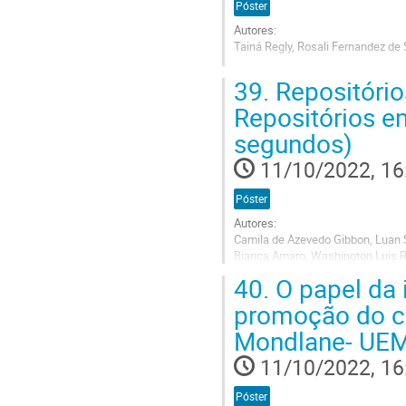
Póster
Autores:
Tainá Regly, Rosali Fernandez de
Go
39.
Repositórios
to
contribution
Repositórios 
page
segundos)
11/10/2022, 16
Póster
Autores:
Camila de Azevedo Gibbon, Luan 
Bianca Amaro, Washington Luis R
40.
O papel da 
Go
to
promoção do c
contribution
Mondlane- UEM
page
11/10/2022, 16
Póster