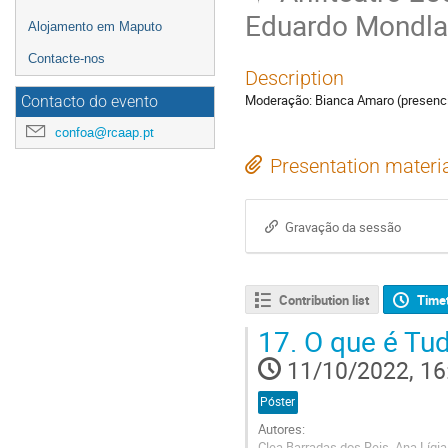
Eduardo Mondla
Alojamento em Maputo
Contacte-nos
Description
Moderação: Bianca Amaro (presenci
Contacto do evento
confoa@rcaap.pt
Presentation materi
Gravação da sessão
Contribution list
Time
17.
O que é Tu
11/10/2022, 16
Póster
Autores:
Clea Barradas dos Reis, Ana Lígi