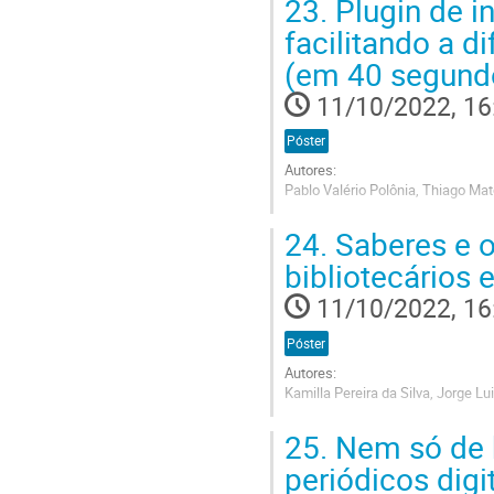
23.
Plugin de i
to
contribution
facilitando a d
page
(em 40 segund
11/10/2022, 16
Póster
Autores:
Pablo Valério Polônia, Thiago Mat
Go
24.
Saberes e o
to
contribution
bibliotecários
page
11/10/2022, 16
Póster
Autores:
Kamilla Pereira da Silva, Jorge Lu
Go
25.
Nem só de b
to
contribution
periódicos digi
page