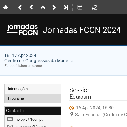
Jornadas FCCN 2024
15–17 Apr 2024
Centro de Congressos da Madeira
Europe/Lisbon timezone
Event
Session
Informações
menu
Eduroam
Programa
16 Apr 2024, 16:30
Contacto
Sala Funchal (Centro de 
noreply@fccn.pt
c.imagem@fccn.pt