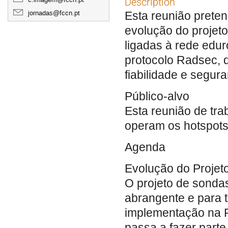
Description
jornadas@fccn.pt
Esta reunião prete
evolução do projeto
ligadas à rede edu
protocolo Radsec, 
fiabilidade e segur
Público-alvo
Esta reunião de tra
operam os hotspots
Agenda
Evolução do Proje
O projeto de sonda
abrangente e para t
implementação na R
passa a fazer parte