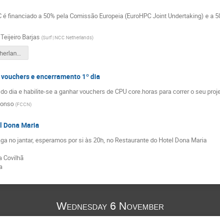
C é financiado a 50% pela Comissão Europeia (EuroHPC Joint Undertaking) e a 5
Teijeiro Barjas
(
Surf | NCC Netherlands
)
EuroCC Netherlands - Presentation.pdf
t vouchers e encerramento 1º dia
 do dia e habilite-se a ganhar vouchers de CPU core.horas para correr o seu proj
fonso
(
FCCN
)
l Dona Maria
ga no jantar, esperamos por si às 20h, no Restaurante do Hotel Dona Maria
 Covilhã
a
Wednesday 6 November