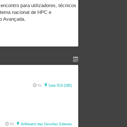
contro para utilizadores, técnicos
stema nacional de HPC e
ão Avançada.
1h
Sala 3CA (UBI)
1h
Anfiteatro das Sessões Solenes