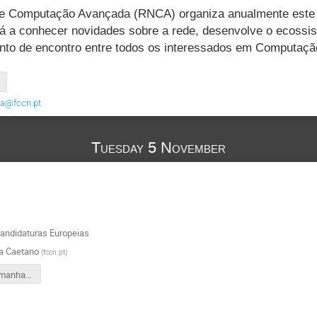
e Computação Avançada (RNCA) organiza anualmente este en
dá a conhecer novidades sobre a rede, desenvolve o ecossi
nto de encontro entre todos os interessados em Computaç
a@fccn.pt
Tuesday 5 November
andidaturas Europeias
a Caetano
(
fccn.pt
)
20241105_manha_ECA2024_workshop candidaturasUE_SC.pdf