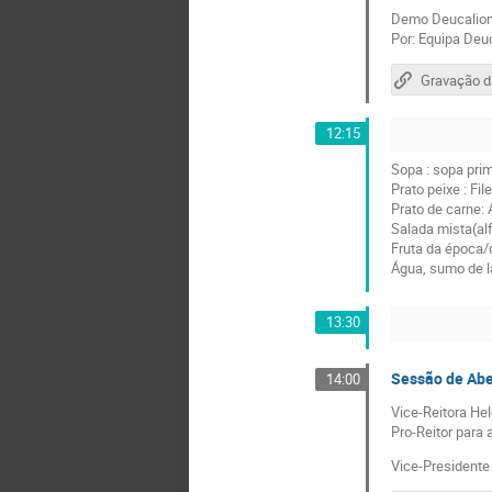
Demo Deucalio
Por: Equipa Deu
12:15
Sopa : sopa pri
Prato peixe : Fi
Prato de carne: 
Salada mista(al
Fruta da época/
Água, sumo de la
13:30
Sessão de Abe
14:00
Vice-Reitora He
Pro-Reitor para a
Vice-Presidente