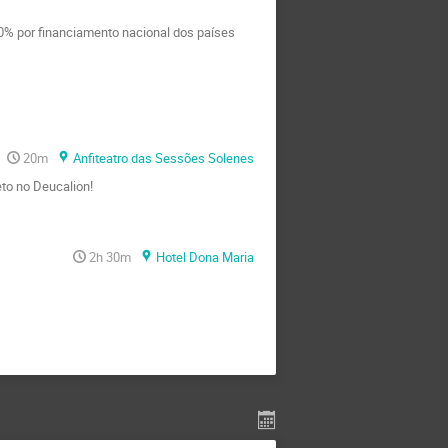
0% por financiamento nacional dos países
20m
Anfiteatro das Sessões Solenes
eto no Deucalion!
2h 30m
Hotel Dona Maria