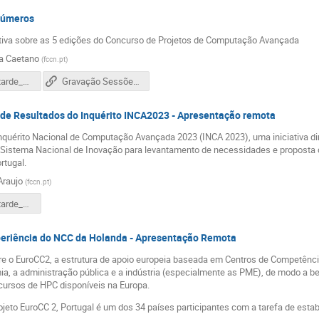
Números
iva sobre as 5 edições do Concurso de Projetos de Computação Avançada
a Caetano
(
fccn.pt
)
20241105_tarde_ECA2024_ConcursosCA_SC.pdf
Gravação Sessões 5 de novembro - após Coffee-Break
de Resultados do Inquérito INCA2023 - Apresentação remota
nquérito Nacional de Computação Avançada 2023 (INCA 2023), uma iniciativa dir
 Sistema Nacional de Inovação para levantamento de necessidades e propost
tugal.
Araujo
(
fccn.pt
)
20241105_tarde_ECA2024_INCA2023_EA.pdf
periência do NCC da Holanda - Apresentação Remota
e o EuroCC2, a estrutura de apoio europeia baseada em Centros de Competênci
ia, a administração pública e a indústria (especialmente as PME), de modo a b
ecursos de HPC disponíveis na Europa.
ojeto EuroCC 2, Portugal é um dos 34 países participantes com a tarefa de est