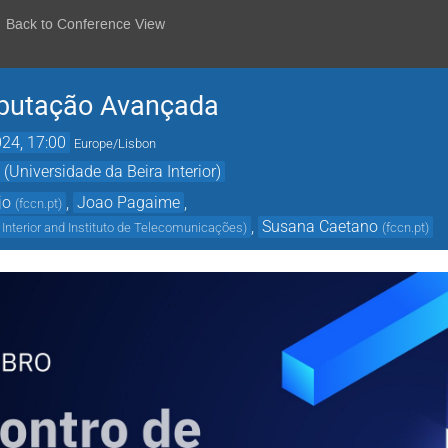
Back to Conference View
mputação Avançada
24, 17:00
Europe/Lisbon
(Universidade da Beira Interior)
jo
,
Joao Pagaime
,
(
fccn.pt
)
,
Susana Caetano
 Interior and Instituto de Telecomunicações
)
(
fccn.pt
)