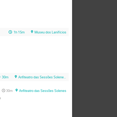
1h 15m
Museu dos Lanifícios
30m
Anfiteatro das Sessões Solenes (Universidade da Beira Interior)
30m
Anfiteatro das Sessões Solenes
e