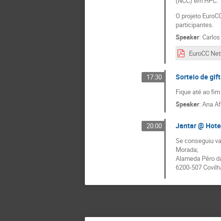
(NCC) em HPC.
O projeto EuroC
participantes.
Speaker
:
Carlos 
Sorteio de gif
17:30
Fique até ao fim
Speaker
:
Ana A
Jantar @ Hote
20:00
Se conseguiu va
Morada;
Alameda Pêro da
6200-507 Covilh