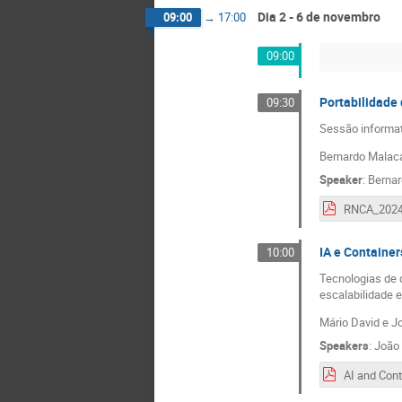
Dia 2 - 6 de novembro
09:00
→
17:00
09:00
Portabilidade
09:30
Sessão informat
Bernardo Malaca
Speaker
:
Bernar
IA e Container
10:00
Tecnologias de c
escalabilidade e
Mário David e Jo
Speakers
:
João 