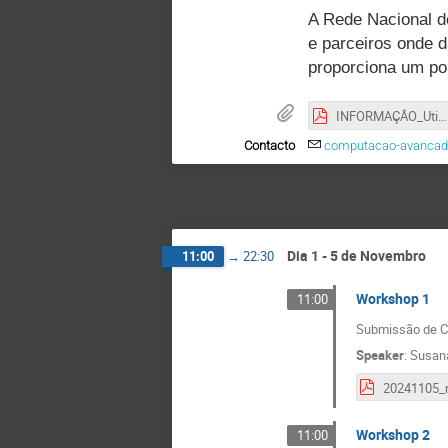
A Rede Nacional d
e parceiros onde 
proporciona um po
INFORMAÇÂO_Util_Geral.pdf
Contacto
computacao-avancad
Dia 1 - 5 de Novembro
11:00
→
22:30
Workshop 1
11:00
Submissão de C
Speaker
:
Susan
Workshop 2
11:00