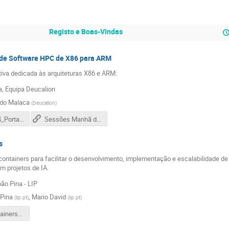
Registo e Boas-Vindas
 de Software HPC de X86 para ARM
iva dedicada às arquiteturas X86 e ARM:
, Equipa Deucalion
do Malaca
(
Deucalion
)
RNCA_2024_Portability v4.pdf
Sessões Manhã dia 6 de novembro - 9h30
s
ontainers para facilitar o desenvolvimento, implementação e escalabilidade de 
m projetos de IA.
ão Pina - LIP
Pina
,
Mario David
(
lip.pt
)
(
lip.pt
)
AI and Containers-JPina.pdf