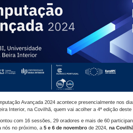
mputação Avançada 2024 acontece presencialmente nos dia
ira Interior, na Covilhã, quem vai acolher a 4ª edição deste
contou com 16 sessões, 29 oradores e mais de 60 participa
 a nós no próximo, a
5 e 6 de novembro
de 2024,
na Covilh