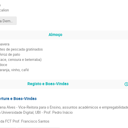
n
calion
Gravação da Demo Deucalion
Almoço
mavera
letes de pescada gratinados
Arroz de pato
face, cenoura e beterraba)
doce
ranja, vinho, café
Registo e Boas-Vindas
rtura e Boas-Vindas
lena Alves - Vice-Reitora para o Ensino, assuntos académicos e empregabilidad
 Universidade Digital, UBI - Prof. Pedro Inácio
 da FCT Prof. Francisco Santos