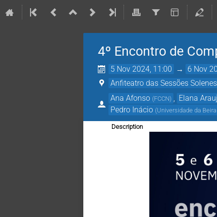
4º Encontro de Co
5 Nov 2024, 11:00
→
6 Nov 20
Anfiteatro das Sessões Solenes 
Ana Afonso
,
Elana Arau
(
FCCN
)
Pedro Inácio
(
Universidade da Beira
Description