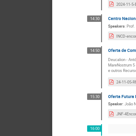
Centro Nacio
14:30
Speakers
:
Prof.
Oferta de Co
14:50
Deucalion - Ant
MareNostrum 5 -
e outros Recurs
Oferta Futura I
15:30
Speaker
:
João N
16:00