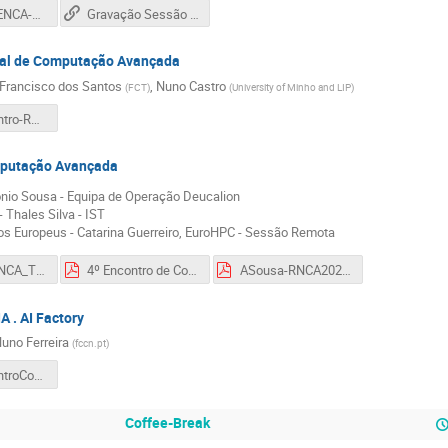
2024-11-5-ENCA-Apresentacao-UBI.pdf
Gravação Sessão de Abertura e Sessões até ao Coffee-Break
nal de Computação Avançada
Francisco dos Santos
,
Nuno Castro
(
FCT
)
(
University of Minho and LIP
)
INCD-encontro-RNCA-2024-NunoCastro.pdf
mputação Avançada
ónio Sousa - Equipa de Operação Deucalion
 Thales Silva - IST
os Europeus - Catarina Guerreiro, EuroHPC - Sessão Remota
24-11-05-RNCA_Thales.pdf
4º Encontro de Computação Avançada - EuroHPC JU - 5 november.pdf
ASousa-RNCA2024.pdf
A . AI Factory
uno Ferreira
(
fccn.pt
)
JNF-4EncontroComputacaoAvancadaAiFactories.pdf
Coffee-Break