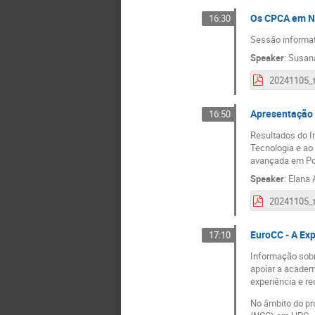
Os CPCA em 
16:30
Sessão informat
Speaker
:
Susan
Apresentação 
16:50
Resultados do I
Tecnologia e ao
avançada em Por
Speaker
:
Elana 
EuroCC - A Ex
17:10
Informação sobr
apoiar a academ
experiência e r
No âmbito do pr