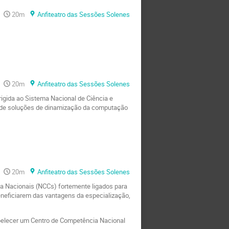
20m
Anfiteatro das Sessões Solenes
20m
Anfiteatro das Sessões Solenes
igida ao Sistema Nacional de Ciência e
a de soluções de dinamização da computação
20m
Anfiteatro das Sessões Solenes
a Nacionais (NCCs) fortemente ligados para
eneficiarem das vantagens da especialização,
abelecer um Centro de Competência Nacional